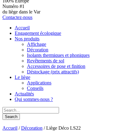
100% Europe
Numéro #1
du liège dans le Var
Contactez-nous
Accueil
Engagement écologique
Nos produits
Affichage
Décoration
Isolants thermiques et phoniques
Revêtements de sol
Accessoires de pose et finition
Déstockage (prix attractifs)
Le liège
Applications
Conseils
Actualités
Qui sommes-nous ?
Accueil
/
Décoration
/ Liège Déco LS22