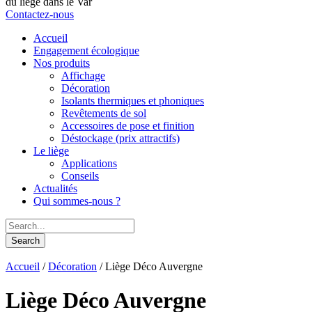
du liège dans le Var
Contactez-nous
Accueil
Engagement écologique
Nos produits
Affichage
Décoration
Isolants thermiques et phoniques
Revêtements de sol
Accessoires de pose et finition
Déstockage (prix attractifs)
Le liège
Applications
Conseils
Actualités
Qui sommes-nous ?
Accueil
/
Décoration
/ Liège Déco Auvergne
Liège Déco Auvergne