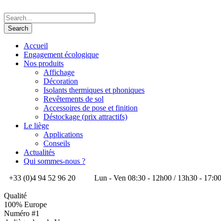
Accueil
Engagement écologique
Nos produits
Affichage
Décoration
Isolants thermiques et phoniques
Revêtements de sol
Accessoires de pose et finition
Déstockage (prix attractifs)
Le liège
Applications
Conseils
Actualités
Qui sommes-nous ?
+33 (0)4 94 52 96 20
Lun - Ven 08:30 - 12h00 / 13h30 - 17:0
Qualité
100% Europe
Numéro #1