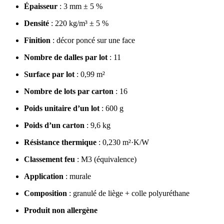
Épaisseur
: 3 mm ± 5 %
Densité
: 220 kg/m³ ± 5 %
Finition
: décor poncé sur une face
Nombre de dalles par lot
: 11
Surface par lot
: 0,99 m²
Nombre de lots par carton
: 16
Poids unitaire d’un lot
: 600 g
Poids d’un carton
: 9,6 kg
Résistance thermique
: 0,230 m²·K/W
Classement feu
: M3 (équivalence)
Application
: murale
Composition
: granulé de liège + colle polyuréthane
Produit non allergène